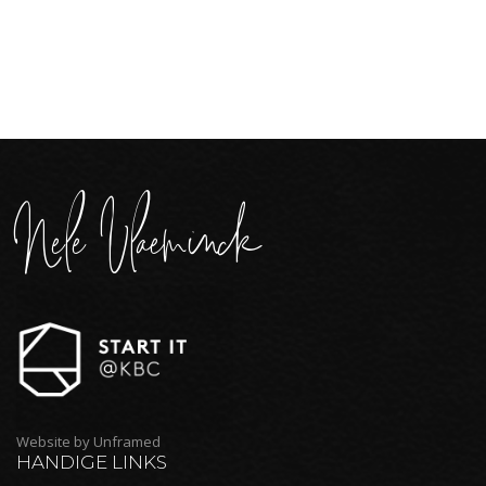
Nele Vlaeminck
Website by
Unframed
HANDIGE LINKS