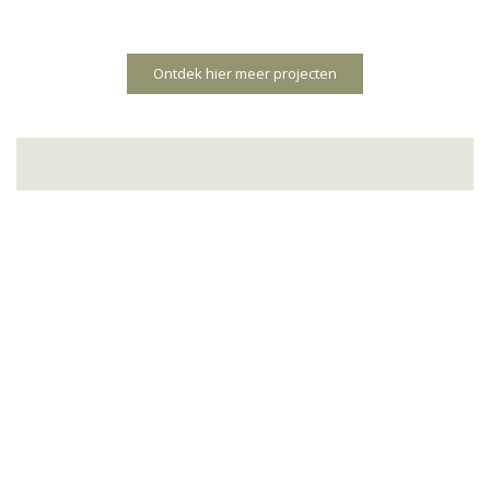
Ontdek hier meer projecten
MIJN KLANTEN AAN HET
WOORD
"Nele kan ontzettend goed LUISTEREN en
weet als geen ander de vertaalslag te maken
van behoeften als klant in een mooi, creatief,